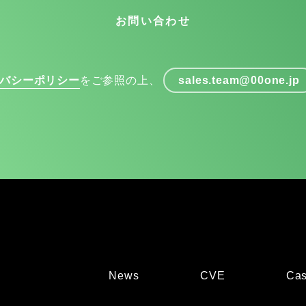
お問い合わせ
バシーポリシー
をご参照の上、
sales.team@00one.jp
News
CVE
Cas