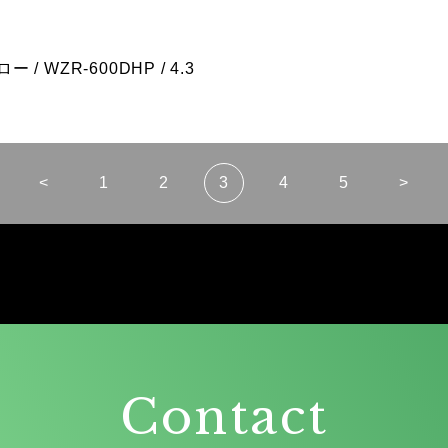
ー / WZR-600DHP / 4.3
<
1
2
3
4
5
>
Contact