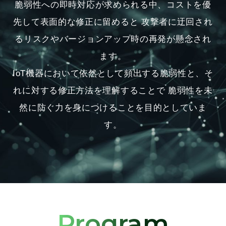
脆弱性への即時対応が求められる中、コストを優
先して表面的な修正に留めると
攻撃者に迂回され
るリスクやバージョンアップ時の再発が懸念され
ます。
IoT機器において依然として頻出する脆弱性と、そ
れに対する修正方法を理解することで
脆弱性を未
然に防ぐ力を身につけることを目的としていま
す。
Program