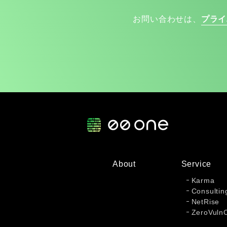
お問い合わせは、
プライ
About
Service
Karma
Consultin
NetRise
ZeroVuln