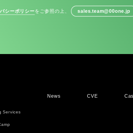
バシーポリシー
をご参照の上、
sales.team@00one.jp
News
CVE
Cas
g Services
Camp