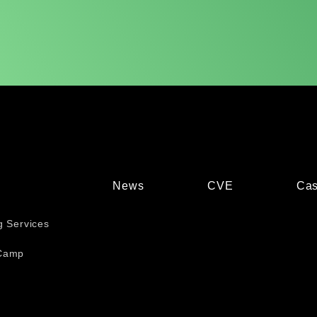
News
CVE
Cas
g Services
Camp