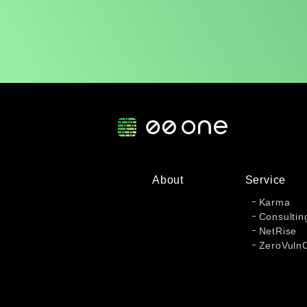
About
Service
Karma
Consultin
NetRise
ZeroVuln