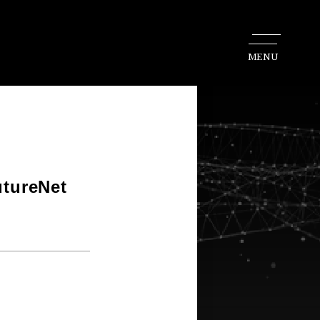
MENU
ureNet