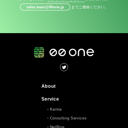
sales.team@00one.jp
までご連絡ください。
About
Service
Karma
Consulting Services
NetRise