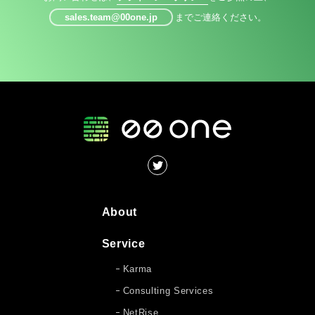
sales.team@00one.jp
までご連絡ください。
About
Service
Karma
Consulting Services
NetRise