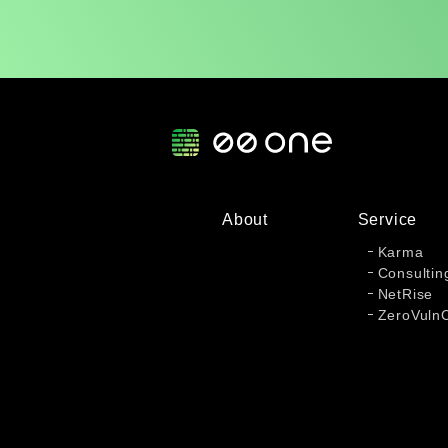
About
Service
Karma
Consultin
NetRise
ZeroVuln