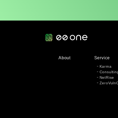
About
Service
Karma
Consultin
NetRise
ZeroVuln