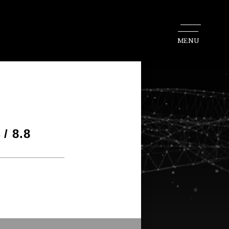
MENU
/ 8.8