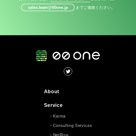
sales.team@00one.jp
までご連絡ください。
About
Service
Karma
Consulting Services
NetRise