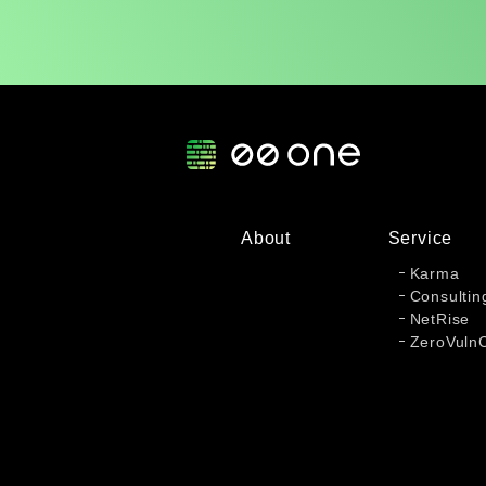
About
Service
Karma
Consultin
NetRise
ZeroVuln