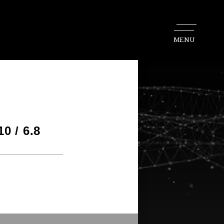
MENU
 / 6.8