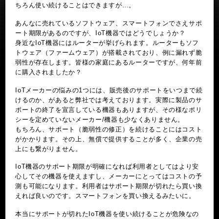
ちろん使い続けることはできますが…。
あんなに売れているソフトウェア、スマートフォンでさえサポ
ート期限があるのですが、IoT機器ではどうでしょうか？
身近なIoT機器にはルーターが挙げられます。ルーターもソフ
トウェア（ファームウェア）が搭載されており、例に漏れず脆
弱性が存在します。皆様の家庭にあるルーターですが、何年前
に購入されましたか？
IoTメーカーの悩みの1つには、販売後のサポートをいつまで続
けるのか、があると弊社では考えております。実際に製品のサ
ポートの終了を宣言している機器もありますが、その様なポリ
シーを定めていないメーカー/機器も少なくありません。
もちろん、サポート（脆弱性の修正）を続けることにはコスト
がかかります。その上、無償で提供することが多く、企業の売
上にも繋がりません。
IoT機器のサポート期限が明確になれば利用者としてはより安
心してその機器を使えますし、メーカーにとってはコストの予
測も可能になります。利用者はサポート期限が切れたら買い換
えれば良いのです。スマートフォンを買い換えるみたいに。
本当にサポートが切れたIoT機器を使い続けることが危険なの